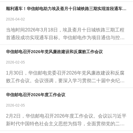
究院”和“上海贝尔科创基地”进行了揭牌，这一承载着历史
顺利通车！华信邮电助力埃及斋月十日城铁路三期实现首段通车目标
传承与未来愿景的双平台正式落地。
2026-04-02
当地时间2026年3月18日，埃及斋月十日城铁路三期工程
首通段成功实现通车目标。华信邮电作为项目通信与控制
系统集成商，在项目总包单位中航国际-中铁大桥局联合体
华信邮电召开2026年党风廉政建设和反腐败工作会议
的统筹领导下，以高效履约与专业技术，为线路首通段通
车提供了坚实可靠的保障。
2026-02-05
1月30日，华信邮电党委召开2026年党风廉政建设和反腐
败工作会议。会议强调，要深入学习贯彻二十届中央纪委
五次全会精神，认真落实国务院国资委、中国数联党风廉
华信邮电召开2026年度工作会议
政建设和反腐败工作会议的部署和工作要求，纵深推进全
面从严治党，为公司实现“十五五”时期目标任务提供坚强
2026-02-05
保障。
2月2日，华信邮电召开2026年度工作会议。会议以习近平
新时代中国特色社会主义思想为指导，全面贯彻党的二十
大和二十届历次全会精神，认真落实中央经济工作会议决