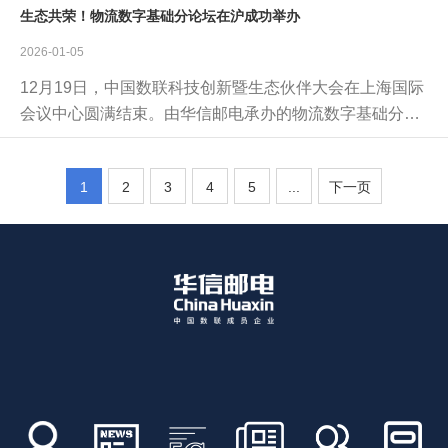
生态共荣！物流数字基础分论坛在沪成功举办
策部署，学习贯彻习近平总书记对中央企业工作作出的重
要指示，全面贯彻落实上级决策部署，总结2025年工作情
2026-01-05
况，研究部署2026年工作思路和重点任务。
12月19日，中国数联科技创新暨生态伙伴大会在上海国际
会议中心圆满结束。由华信邮电承办的物流数字基础分论
坛在同日下午成功举办。来自行业协会、领先企业及学术
界的近200位嘉宾出席了本次论坛，共同探讨物流数字基
1
2
3
4
5
...
下一页
础前沿趋势，分享人工智能、物联网、大数据等技术在物
流领域的创新应用，推动行业数智化转型与生态合作。